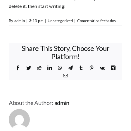
Clientes
delete it, then start writing!
em
By
admin
|
3:10 pm
|
Uncategorized
|
Comentários fechados
Parceiros
Hello
world!
Suporte Técnico
Share This Story, Choose Your
Platform!
Contactos
Facebook
Twitter
Reddit
LinkedIn
WhatsApp
Telegram
Tumblr
Pinterest
Vk
Xing
Email
(necessário
mas
não
publicado)
About the Author:
admin