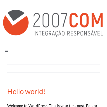
Skip
to
content
Toggle
Navigation
Apresentação
Soluções
Hello world!
Serviços Profissionais
Welcome to WordPress. This is your first post. Edit or